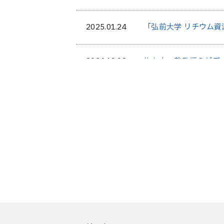
2025.01.24
「弘前大学 リチウム資
2024.10.08
佐々木一哉教授らがデ
「RecycLi」社（
業支援プログラム「1s