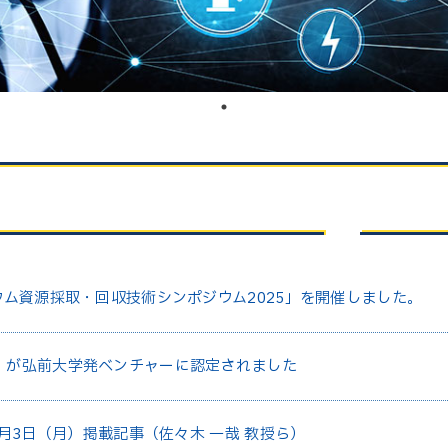
ウム資源採取・回収技術シンポジウム2025」を開催しました。
」が弘前大学発ベンチャーに認定されました
2月3日（月）掲載記事（佐々木 一哉 教授ら）