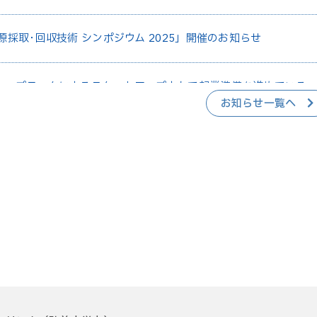
源採取･回収技術 シンポジウム 2025」開催のお知らせ
ィープテックによるスタートアップとして起業準備を進めている
お知らせ一覧へ
リチウム資源採取・回収事業）が国内最大規模を誇るアカデミア共催起
t ROUND」の第11回採択先に決定されました。